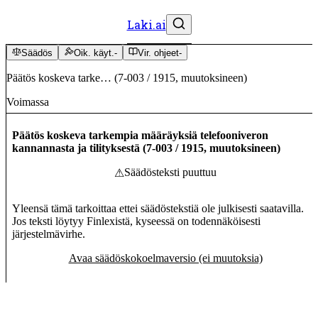
Laki.ai
Säädös
Oik. käyt.
-
Vir. ohjeet
-
Päätös koskeva tarke…
(
7-003
/
1915
,
muutoksineen
)
Voimassa
Päätös koskeva tarkempia määräyksiä telefooniveron
kannannasta ja tilityksestä
(
7-003
/
1915
,
muutoksineen
)
Säädösteksti puuttuu
⚠
Yleensä tämä tarkoittaa ettei säädöstekstiä ole julkisesti saatavilla.
Jos teksti löytyy Finlexistä, kyseessä on todennäköisesti
järjestelmävirhe.
Avaa säädöskokoelmaversio (ei muutoksia)