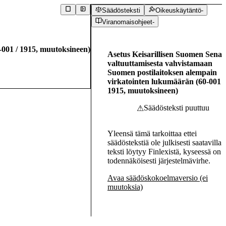
Säädösteksti
Oikeuskäytäntö
-
Viranomaisohjeet
-
-001
/
1915
,
muutoksineen
)
Asetus Keisarillisen Suomen Senaa
valtuuttamisesta vahvistamaan
Suomen postilaitoksen alempain
virkatointen lukumäärän
(
60-001
/
1915
,
muutoksineen
)
Säädösteksti puuttuu
⚠
Yleensä tämä tarkoittaa ettei
säädöstekstiä ole julkisesti saatavilla.
teksti löytyy Finlexistä, kyseessä on
todennäköisesti järjestelmävirhe.
Avaa säädöskokoelmaversio (ei
muutoksia)