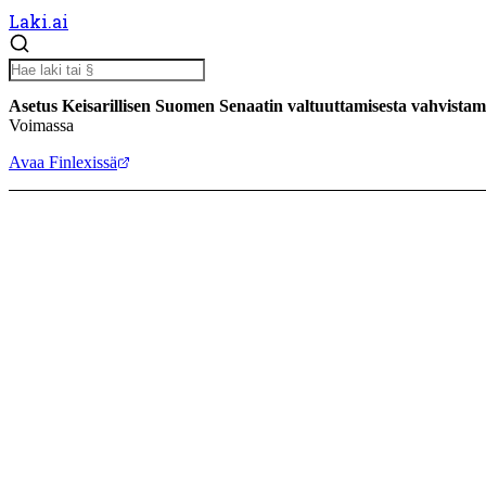
Laki.ai
Asetus Keisarillisen Suomen Senaatin valtuuttamisesta vahvist
Voimassa
Avaa Finlexissä