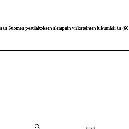
amaan Suomen postilaitoksen alempain virkatointen lukumäärän
(
60