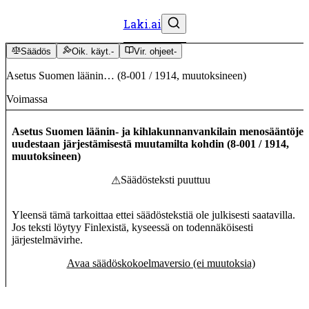
Laki.ai
Säädös
Oik. käyt.
-
Vir. ohjeet
-
Asetus Suomen läänin…
(
8-001
/
1914
,
muutoksineen
)
Voimassa
Asetus Suomen läänin- ja kihlakunnanvankilain menosääntöje
uudestaan järjestämisestä muutamilta kohdin
(
8-001
/
1914
,
muutoksineen
)
Säädösteksti puuttuu
⚠
Yleensä tämä tarkoittaa ettei säädöstekstiä ole julkisesti saatavilla.
Jos teksti löytyy Finlexistä, kyseessä on todennäköisesti
järjestelmävirhe.
Avaa säädöskokoelmaversio (ei muutoksia)