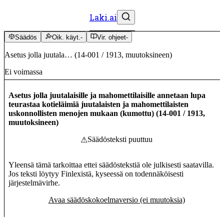
Laki.ai
Säädös
Oik. käyt.
-
Vir. ohjeet
-
Asetus jolla juutala…
(
14-001
/
1913
,
muutoksineen
)
Ei voimassa
Asetus jolla juutalaisille ja mahomettilaisille annetaan lupa
teurastaa kotieläimiä juutalaisten ja mahomettilaisten
uskonnollisten menojen mukaan (kumottu)
(
14-001
/
1913
,
muutoksineen
)
Säädösteksti puuttuu
⚠
Yleensä tämä tarkoittaa ettei säädöstekstiä ole julkisesti saatavilla.
Jos teksti löytyy Finlexistä, kyseessä on todennäköisesti
järjestelmävirhe.
Avaa säädöskokoelmaversio (ei muutoksia)